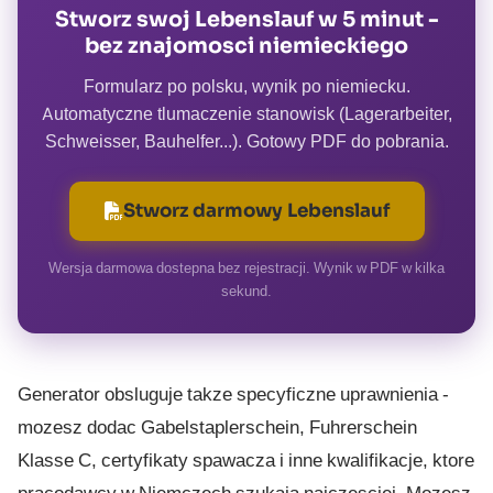
Stworz swoj Lebenslauf w 5 minut -
bez znajomosci niemieckiego
Formularz po polsku, wynik po niemiecku.
Automatyczne tlumaczenie stanowisk (Lagerarbeiter,
Schweisser, Bauhelfer...). Gotowy PDF do pobrania.
Stworz darmowy Lebenslauf
Wersja darmowa dostepna bez rejestracji. Wynik w PDF w kilka
sekund.
Generator obsluguje takze specyficzne uprawnienia -
mozesz dodac Gabelstaplerschein, Fuhrerschein
Klasse C, certyfikaty spawacza i inne kwalifikacje, ktore
pracodawcy w Niemczech szukaja najczesciej. Mozesz