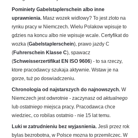
Pominiety Gabelstaplerschein albo inne
uprawnienia.
Masz wozek widlowy? To jest zloto na
rynku pracy w Niemczech. Wielu Polakow wpisuje to
gdzies na koncu albo nie wpisuje wcale. Certyfikat do
wozka (
Gabelstaplerschein
), prawo jazdy C
(
Fuhrerschein Klasse C
), spawacz
(
Schweisserzertifikat EN ISO 9606
) - to sa rzeczy,
ktore pracodawcy szukaja aktywnie. Wstaw je na
gorze, tuż po doswiadczeniu.
Chronologia od najstarszych do najnowszych.
W
Niemczech jest odwrotnie - zaczynasz od
aktualnego
lub
ostatniego
miejsca pracy. Pracodawca chce
wiedziec, co robilas ostatnio - nie 15 lat temu.
Luki w zatrudnieniu bez wyjasnienia.
Jesli przez rok
bylas bezrobotna, w Polsce mozna to przemilczec. W