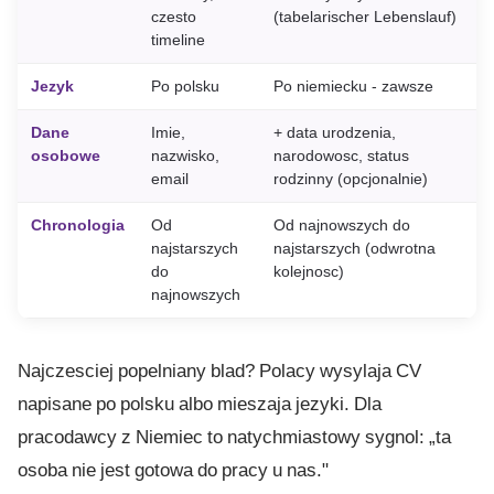
czesto
(tabelarischer Lebenslauf)
timeline
Jezyk
Po polsku
Po niemiecku - zawsze
Dane
Imie,
+ data urodzenia,
osobowe
nazwisko,
narodowosc, status
email
rodzinny (opcjonalnie)
Chronologia
Od
Od najnowszych do
najstarszych
najstarszych (odwrotna
do
kolejnosc)
najnowszych
Najczesciej popelniany blad? Polacy wysylaja CV
napisane po polsku albo mieszaja jezyki. Dla
pracodawcy z Niemiec to natychmiastowy sygnol: „ta
osoba nie jest gotowa do pracy u nas."