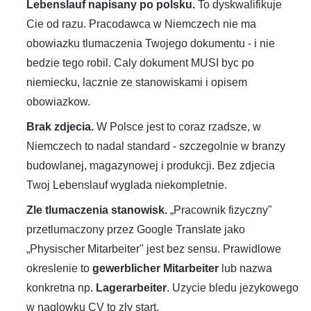
Lebenslauf napisany po polsku.
To dyskwalifikuje
Cie od razu. Pracodawca w Niemczech nie ma
obowiazku tlumaczenia Twojego dokumentu - i nie
bedzie tego robil. Caly dokument MUSI byc po
niemiecku, lacznie ze stanowiskami i opisem
obowiazkow.
Brak zdjecia.
W Polsce jest to coraz rzadsze, w
Niemczech to nadal standard - szczegolnie w branzy
budowlanej, magazynowej i produkcji. Bez zdjecia
Twoj Lebenslauf wyglada niekompletnie.
Zle tlumaczenia stanowisk.
„Pracownik fizyczny"
przetlumaczony przez Google Translate jako
„Physischer Mitarbeiter" jest bez sensu. Prawidlowe
okreslenie to
gewerblicher Mitarbeiter
lub nazwa
konkretna np.
Lagerarbeiter
. Uzycie bledu jezykowego
w naglowku CV to zly start.