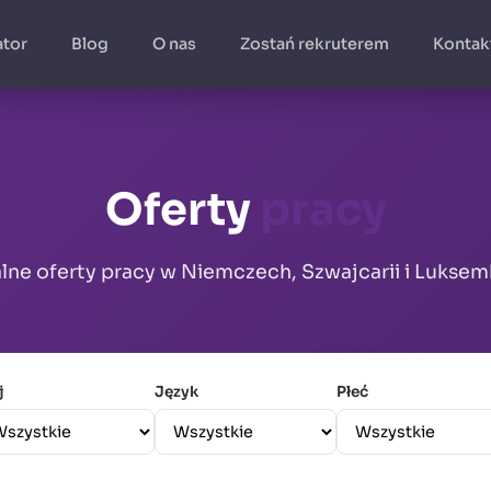
ator
Blog
O nas
Zostań rekruterem
Kontak
Oferty
pracy
lne oferty pracy w Niemczech, Szwajcarii i Lukse
j
Język
Płeć