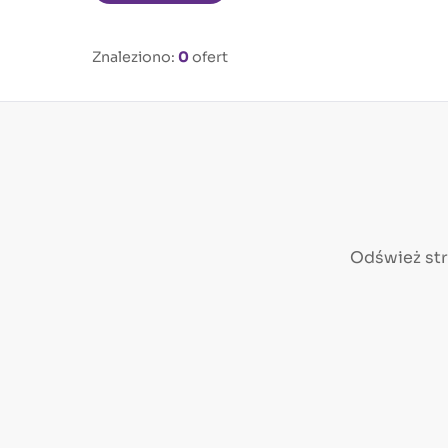
Znaleziono:
0
ofert
Odśwież st