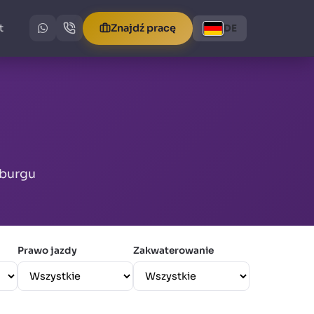
t
Znajdź pracę
DE
mburgu
Prawo jazdy
Zakwaterowanie