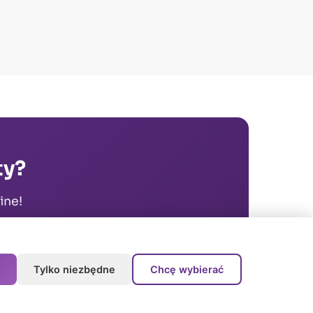
ty?
ine!
Tylko niezbędne
Chcę wybierać
Porozmawiaj z asystentem