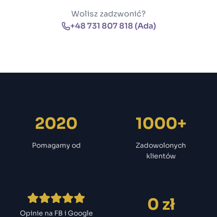
Wolisz zadzwonić?
+48 731 807 818 (Ada)
2020
1000+
Pomagamy od
Zadowolonych
klientów
0 zł
Opinie na FB i Google