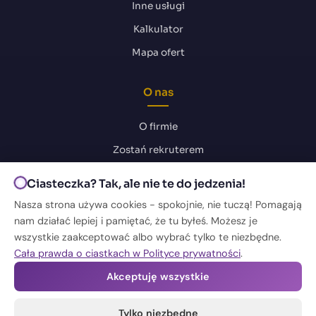
Inne usługi
Kalkulator
Mapa ofert
O nas
O firmie
Zostań rekruterem
Ciasteczka? Tak, ale nie te do jedzenia!
Kontakt
Nasza strona używa cookies - spokojnie, nie tuczą! Pomagają
nam działać lepiej i pamiętać, że tu byłeś. Możesz je
Rekrutacja i oferty pracy
Kontakt dla kandydatów
wszystkie zaakceptować albo wybrać tylko te niezbędne.
Cała prawda o ciastkach w Polityce prywatności
.
+48 731 807 818
Akceptuję wszystkie
ada.m@selfdevelopment.team
Tylko niezbędne