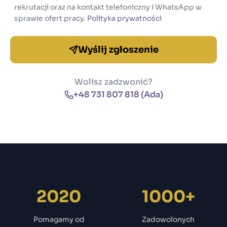
rekrutacji oraz na kontakt telefoniczny i WhatsApp w
sprawie ofert pracy.
Polityka prywatności
Wyślij zgłoszenie
Wolisz zadzwonić?
+48 731 807 818 (Ada)
2020
1000+
Pomagamy od
Zadowolonych