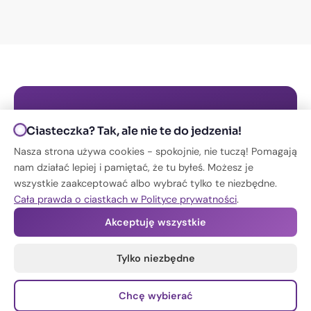
Nie znalazłeś odpowiedniej
Ciasteczka? Tak, ale nie te do jedzenia!
oferty?
Nasza strona używa cookies - spokojnie, nie tuczą! Pomagają
nam działać lepiej i pamiętać, że tu byłeś. Możesz je
Napisz do nas - mamy więcej ofert niż
wszystkie zaakceptować albo wybrać tylko te niezbędne.
publikujemy online!
Cała prawda o ciastkach w Polityce prywatności
.
Akceptuję wszystkie
Napisz na WhatsApp
Kontakt
Tylko niezbędne
Chcę wybierać