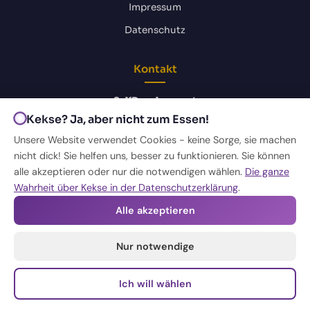
Impressum
Datenschutz
Kontakt
SelfDevelopment
Zur Inde 26
Kekse? Ja, aber nicht zum Essen!
52428 Jülich, Deutschland
Unsere Website verwendet Cookies - keine Sorge, sie machen
+49 178 450 99 95
nicht dick! Sie helfen uns, besser zu funktionieren. Sie können
office@selfdevelopment.team
alle akzeptieren oder nur die notwendigen wählen.
Die ganze
Wahrheit über Kekse in der Datenschutzerklärung
.
Alle akzeptieren
WhatsApp
Nur notwendige
Ich will wählen
© 2026 SelfDevelopment. Alle Rechte vorbehalten. · Made
by
Daniel Bała