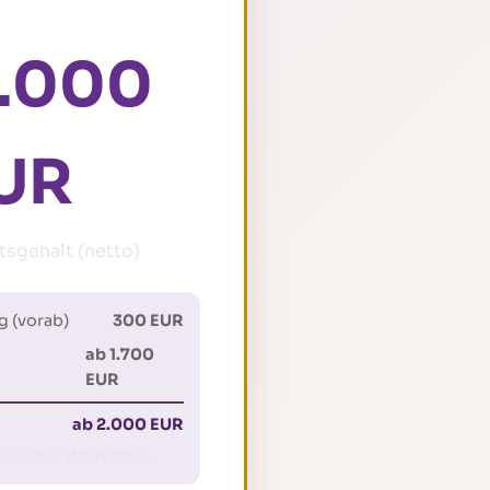
2.000
UR
sgehalt (netto)
g (vorab)
300 EUR
ab 1.700
EUR
ab 2.000 EUR
halt des Mitarbeiters