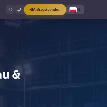
Anfrage senden
PL
au &