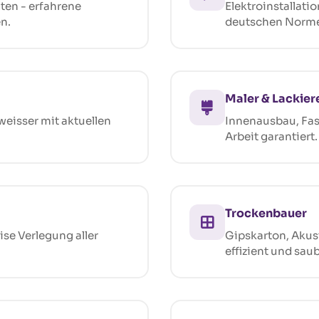
en - erfahrene
Elektroinstallati
n.
deutschen Normen
Maler & Lackier
weisser mit aktuellen
Innenausbau, Fas
Arbeit garantiert.
Trockenbauer
se Verlegung aller
Gipskarton, Akus
effizient und saub