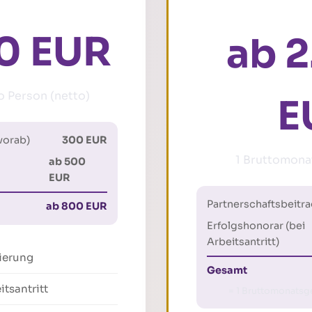
0 EUR
ab 
 Person (netto)
E
vorab)
300 EUR
1 Bruttomonat
ab 500
EUR
Partnerschaftsbeitra
ab 800 EUR
Erfolgshonorar (bei
Arbeitsantritt)
tierung
Gesamt
itsantritt
= 1 Bruttomonatsge