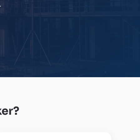
.
er?