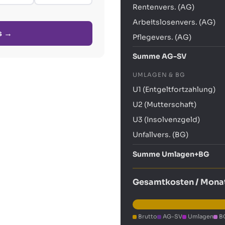
Rentenvers. (AG)
Arbeitslosenvers. (AG)
ls →
Pflegevers. (AG)
Summe AG-SV
UMLAGEN & BG
U1 (Entgeltfortzahlung)
U2 (Mutterschaft)
U3 (Insolvenzgeld)
Unfallvers. (BG)
Summe Umlagen+BG
Gesamtkosten / Mona
Brutto
AG-SV
Umlagen
B