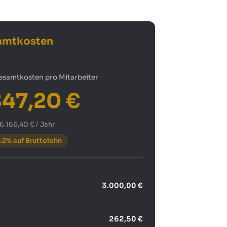
amtkosten
esamtkosten pro Mitarbeiter
847,20 €
6.166,40 € / Jahr
.2% auf Bruttolohn
3.000,00 €
G
262,50 €