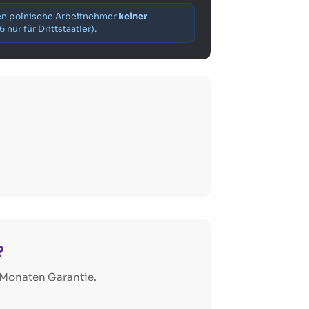
gen polnische Arbeitnehmer
keiner
 nur für Drittstaatler).
?
3 Monaten Garantie.